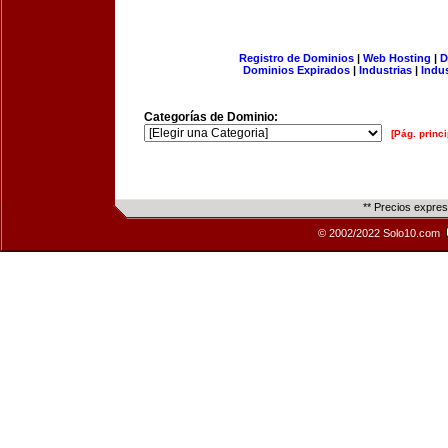
Registro de Dominios
|
Web Hosting
|
D
Dominios Expirados
|
Industrias
|
Indu
Categorías de Dominio:
[Pág. princi
** Precios expre
© 2002/2022 Solo10.com