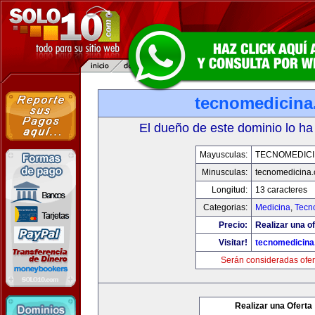
tecnomedicin
El dueño de este dominio lo ha
Mayusculas:
TECNOMEDICI
Minusculas:
tecnomedicina
Longitud:
13 caracteres
Categorias:
Medicina
,
Tecn
Precio:
Realizar una of
Visitar!
tecnomedicin
Serán consideradas ofer
Realizar una Oferta