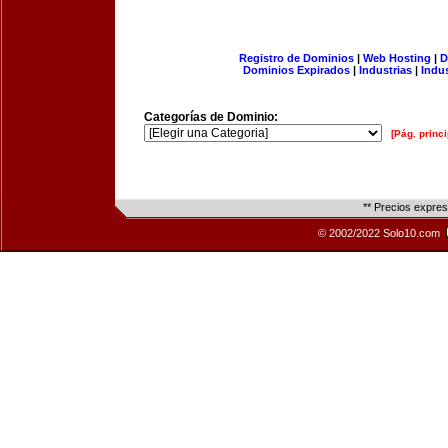
Registro de Dominios
|
Web Hosting
|
D
Dominios Expirados
|
Industrias
|
Indu
Categorías de Dominio:
[Pág. princi
** Precios expre
© 2002/2022 Solo10.com