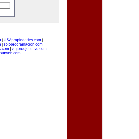
m
|
USApropiedades.com
|
m
|
soloprogramacion.com
|
s.com
|
viajeroejecutivo.com
|
yourweb.com
|