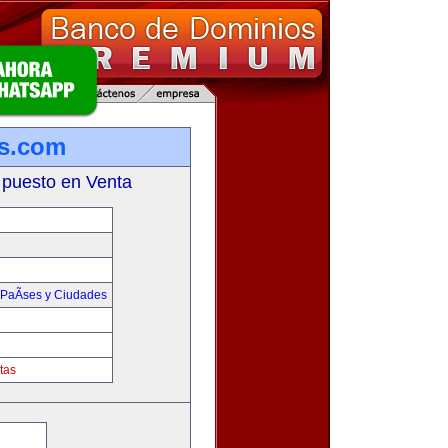
s.com
 puesto en Venta
PaÃ­ses y Ciudades
tas