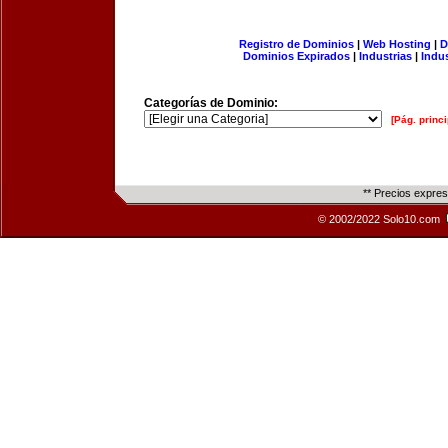
Registro de Dominios
|
Web Hosting
|
D
Dominios Expirados
|
Industrias
|
Indu
Categorías de Dominio:
[Pág. princi
** Precios expre
© 2002/2022 Solo10.com