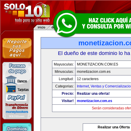
monetizacion.c
El dueño de este dominio lo ha
Mayusculas:
MONETIZACION.COM.ES
Minusculas:
monetizacion.com.es
Longitud:
12 caracteres
Categorias:
Internet
,
Ventas y Comercializaci
Precio:
Realizar una oferta!
Visitar!
monetizacion.com.es
Serán consideradas ofer
Realizar una Oferta