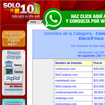
Dominios de la Categoría -
Com
ElectrÃ³nico
341 dominios en esta categ
Mostrando 1 de 150
Ver siguientes 150 >>
Nombre de Dominio
Precio
comprasya.com
$49,500
MisCompras.com
$35,000
marketweb.com
$25,000
MisCompras.net
$10,000
compramayorista.com
$9,800.
webpago.com
$9,800.
clickcompra.com
$9,500.